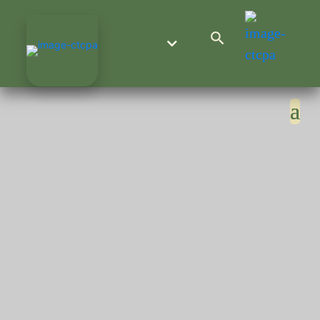
Search Button
Search
for: