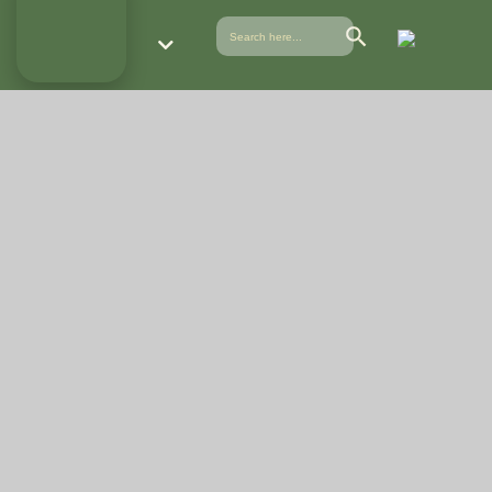
Search Button
Search
for:
NOS
NOS MOYENS
NOS
NOS
LE
DOMAINES
ET
MODES
FORMATIONS
CTCPA
D’EXPERTISES
RÉFÉRENCES
D’ACTIONS
ET
CLIENTS