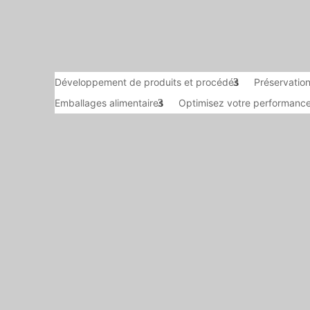
Développement de produits et procédés
Préservation
Emballages alimentaires
Optimisez votre performance 