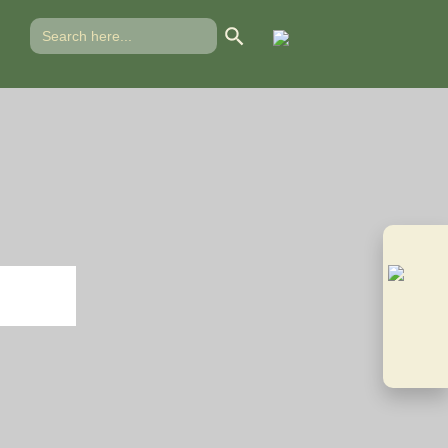
Search Button
Search
for:
A