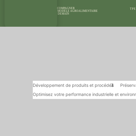
ACCOMPAGNER
TPE
LE MODÈLE AGROALIMENTAIRE
DE DEMAIN
NOS DOMAINES
NOS MOYENS 
D’EXPERTISES
RÉFÉRENCE
Développement de produits et procédés
Préserva
Optimisez votre performance industrielle et enviro