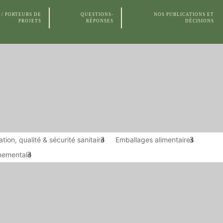
 / PORTEURS DE
QUESTIONS-
NOS PUBLICATIONS ET
PROJETS
RÉPONSES
DÉCISIONS
ET
NOS MODES
NOS FORMATIONS
LE CTCP
S
D’ACTIONS ET
CLIENTS
tion, qualité & sécurité sanitaire
Emballages alimentaires
nnementale