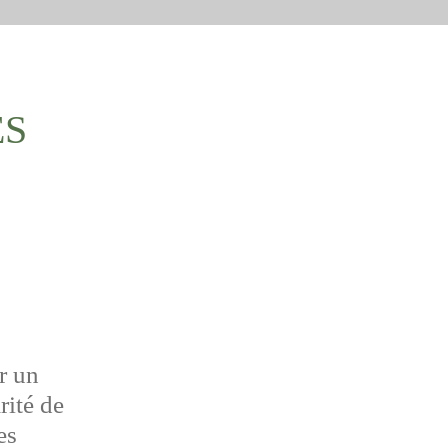
ES
r un
rité de
es