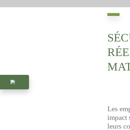
SÉC
RÉE
MAT
Les emp
impact s
leurs c