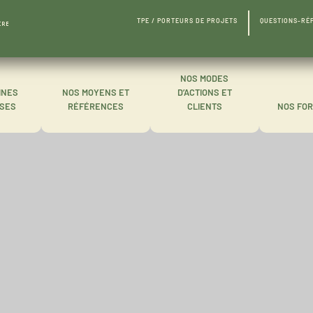
TPE / PORTEURS DE PROJETS
QUESTIONS-RÉ
IRE
NOS MODES
INES
NOS MOYENS ET
D’ACTIONS ET
ISES
RÉFÉRENCES
CLIENTS
NOS FO