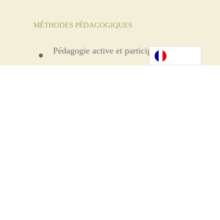
MÉTHODES PÉDAGOGIQUES
Pédagogie active et participative.
Echanges d’expériences et
discussions.
Exposés, diaporamas, exercices
pratiques.
Évaluation sur le déroulement de
la formation réalisée par les
stagiaires.
Evaluation des acquis des
stagiaires par questionnaire ou