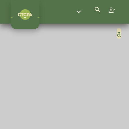
Search Button
Search
for: