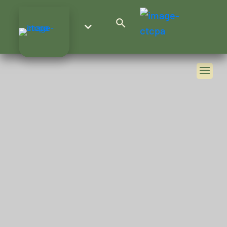
Search Button
Search
for: