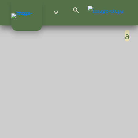
Search Button
Search
for: