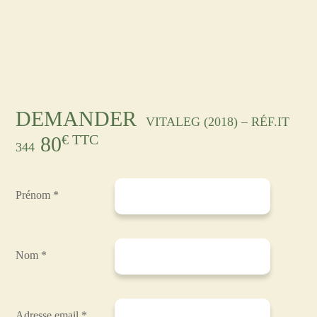
DEMANDER
VITALEG (2018) – RÉF.IT
€ TTC
80
344
Prénom *
Nom *
Adresse email *